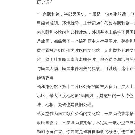
历史遗产
“一条颐和路，半部民国史。” 虽是一句夸张的话，
里绿树成阴、环境优雅，上世纪50年代曾在颐和路一
南京颐和公馆内的26幢建筑，外观基本上保持了民
岳故居，都保留了一个陈列原主人生平图片、著作和
黄仁霖故居则将作为片区的文化馆，定期举办各种文
雅，壁间挂着民国南京老明信片，服务员身着洁白的
与民国人物、民国事件相关的典故。可以说，这个路
修缮改造
颐和路公馆区第十二片区公馆的原主人多为上层人士
示区。最大限度地还原“民国风”，是这里的一大特
味，地板、瓷砖也是做旧处理。
艺风堂作为南京颐和公馆的文化馆，一层为藕香零拾
放民国影片，三层则为展览馆，不定期开展小型书展
勤司令黄仁霖。你知道是谁将自助餐的概念引进中国的