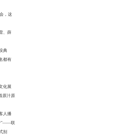
会，这
雷、薛
设典
名都有
文化展
着原汁原
客人播
”——联
式别