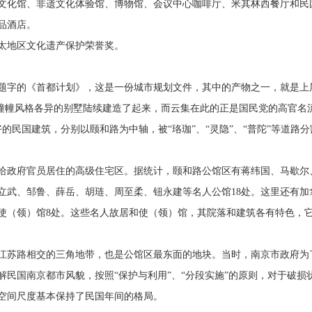
文化馆、非遗文化体验馆、博物馆、会议中心咖啡厅、米其林西餐厅和民
品酒店。
度亚太地区文化遗产保护荣誉奖。
笔题字的《首都计划》，这是一份城市规划文件，其中的产物之一，就是上
一幢幢风格各异的别墅陆续建造了起来，而云集在此的正是国民党的高官名
的民国建筑，分别以颐和路为中轴，被“珞珈”、“灵隐”、“普陀”等道路
供给政府官员居住的高级住宅区。据统计，颐和路公馆区有蒋纬国、马歇尔
立武、邹鲁、薛岳、胡琏、周至柔、钮永建等名人公馆18处。这里还有加
使（领）馆8处。这些名人故居和使（领）馆，其院落和建筑各有特色，
江苏路相交的三角地带，也是公馆区最东面的地块。当时，南京市政府为
民国南京都市风貌，按照“保护与利用”、“分段实施”的原则，对于破损
空间尺度基本保持了民国年间的格局。