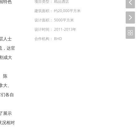
精品酒店
国特色
项目类型：
约20,000平方米
建筑面积：
5000平方米
设计面积：
2011-2013年
设计时间：
BHD
层人士
合作机构：
流，达官
分割成大
、陈
拿大、
它们各自
了展示
状况相对