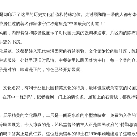
但是却印证了这里的历史文化价值和特殊地位。走过颐和路一带的人都有体
带居住过的著名作家张守仁称这里是“中国最美的街道！”
国风貌，内部装修和陈设也显示了对民国元素的强调和追求。片区内的陈布
手迹的书房。
化展览。这都是注入现代生活因素的有益实验。文化馆附设的咖啡座，陈
中式服装，处处呈现旧时风情。中餐馆里以民国菜为主打，每一个菜的命
子是对的，味道是正的，特色已经开始显露。
、文化名家，有利于凸显民国精英文化的特质，最终也应成为南京的民国
色。在其中一栋别墅，记者看到，门上的装饰条、屋顶上的石膏线，都保持
，展示精美的文化藏品，二层是一间高水准的小型放映室，免费为入住的
等民国展览。令人惊叹的是，艺风堂曾经的主人正是国民政府的“特勤总管
吗？答案正是黄仁霖。这位赴美留学的绅士在1936年购地建造了这幢欧