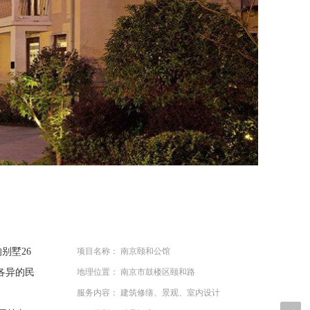
南京颐和公馆
别墅26
项目名称：
南京市鼓楼区颐和路
各异的民
地理位置：
建筑修缮、景观、室内设计
服务内容：