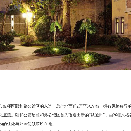
市鼓楼区颐和路公馆区的东边，总占地面积2万平米左右，拥有风格各异的
底蕴。颐和公馆是颐和路公馆区首先改造出新的“试验田”，由26幢风格
物的住处与外国使领馆所在地。